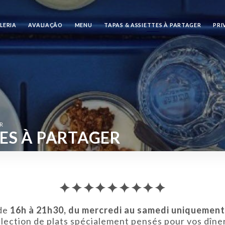
LERIA
AVALIAÇÃO
MENU
TAPAS & ASSIETTES À PARTAGER
PRI
ER
TES À PARTAGER
✦✦✦✦✦✦✦✦✦
 de
16h à 21h30, du mercredi au samedi uniquemen
lection de plats spécialement pensés pour vos dîne