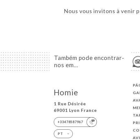
Nous vous invitons à venir 
Também pode encontrar-
nos em…
PÁ
Homie
GA
AV
1 Rue Désirée
ME
69001 Lyon France
TA
+33478587967
PR
CO
PT
AV