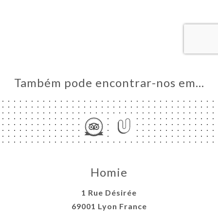
RVAR
ERIA
IAÇÃO
NU
&
TES À
Também pode encontrar-nos em…
GER
ISATION
OUPES
ACTO
Homie
1 Rue Désirée
69001 Lyon France