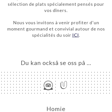
sélection de plats spécialement pensés pour
vos dîners.
Nous vous invitons à venir profiter d’un
moment gourmand et convivial autour de nos
spécialités du soir
ICI
.
EM
Du kan också se oss på …
KA
LERI
ÖMEN
NY
&
TES À
Homie
GER