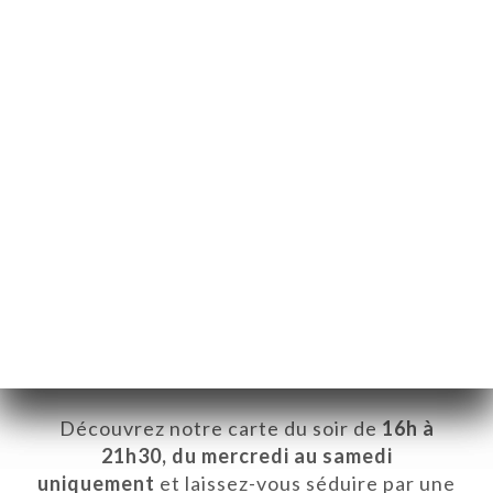
SV
MENY
/
HEM
TAPAS & ASSIETTES À PARTAGER
TAPAS & ASSIETTES À
PARTAGER
✦✦✦✦✦✦✦✦✦
Découvrez notre carte du soir de
16h à
21h30, du mercredi au samedi
uniquement
et laissez-vous séduire par une