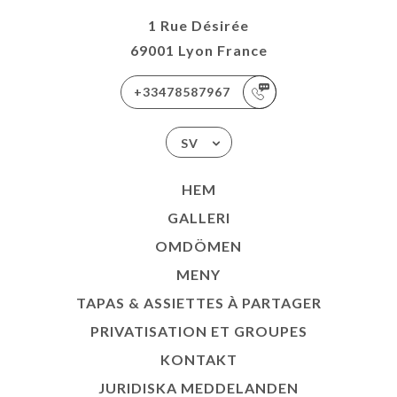
ISATION
1 Rue Désirée
OUPES
69001 Lyon France
TAKT
+33478587967
SV
HEM
GALLERI
OMDÖMEN
MENY
TAPAS & ASSIETTES À PARTAGER
PRIVATISATION ET GROUPES
KONTAKT
JURIDISKA MEDDELANDEN