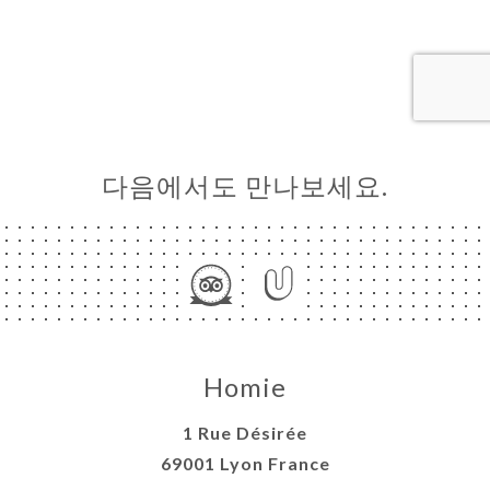
러리
뷰
뉴
&
TES À
다음에서도 만나보세요.
GER
ISATION
OUPES
락처
Homie
1 Rue Désirée
69001 Lyon France