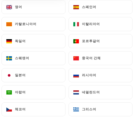
영어
영어
스페인어
스페인어
114 리뷰
카탈로니아어
카탈로니아어
이탈리아어
이탈리아어
RESTAURANT - BRUNCH - APÉRO
1 Rue Désirée
독일어
독일어
포르투갈어
포르투갈어
69001 Lyon France
스웨덴어
스웨덴어
중국어 간체
중국어 간체
일본어
일본어
러시아어
러시아어
아랍어
아랍어
네덜란드어
네덜란드어
체코어
체코어
그리스어
그리스어
소개