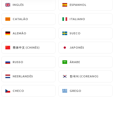
INGLÊS
INGLÊS
ESPANHOL
ESPANHOL
114 AVALIAÇÃO
CATALÃO
CATALÃO
ITALIANO
ITALIANO
RESTAURANT - BRUNCH - APÉRO
1 Rue Désirée
ALEMÃO
ALEMÃO
SUECO
SUECO
69001 Lyon France
简体中文 (CHINÊS)
简体中文 (CHINÊS)
JAPONÊS
JAPONÊS
RUSSO
RUSSO
ÁRABE
ÁRABE
한국어 (COREANO)
한국어 (COREANO)
NEERLANDÊS
NEERLANDÊS
CHECO
CHECO
GREGO
GREGO
Quem somos?