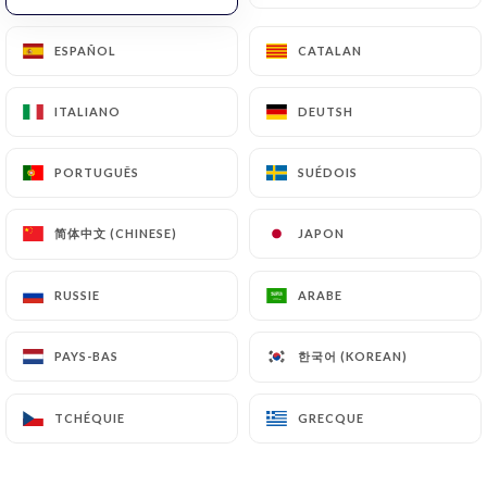
ESPAÑOL
ESPAÑOL
CATALAN
CATALAN
114 AVIS
RESTAURANT - BRUNCH - APÉRO
ITALIANO
ITALIANO
DEUTSH
DEUTSH
1 Rue Désirée
69001 Lyon France
PORTUGUÊS
PORTUGUÊS
SUÉDOIS
SUÉDOIS
简体中文 (CHINESE)
简体中文 (CHINESE)
JAPON
JAPON
RUSSIE
RUSSIE
ARABE
ARABE
한국어 (KOREAN)
한국어 (KOREAN)
PAYS-BAS
PAYS-BAS
TCHÉQUIE
TCHÉQUIE
GRECQUE
GRECQUE
Qui sommes nous?