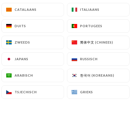
CATALAANS
CATALAANS
ITALIAANS
ITALIAANS
DUITS
DUITS
PORTUGEES
PORTUGEES
简体中文 (CHINEES)
简体中文 (CHINEES)
ZWEEDS
ZWEEDS
JAPANS
JAPANS
RUSSISCH
RUSSISCH
한국어 (KOREAANS)
한국어 (KOREAANS)
ARABISCH
ARABISCH
TSJECHISCH
TSJECHISCH
GRIEKS
GRIEKS