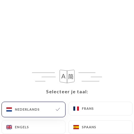
Selecteer je taal:
Selecteer je taal:
FRANS
FRANS
NEDERLANDS
NEDERLANDS
ENGELS
ENGELS
SPAANS
SPAANS